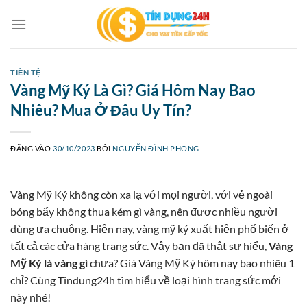
Bỏ
qua
nội
dung
TIỀN TỆ
Vàng Mỹ Ký Là Gì? Giá Hôm Nay Bao
Nhiêu? Mua Ở Đâu Uy Tín?
ĐĂNG VÀO
30/10/2023
BỞI
NGUYỄN ĐÌNH PHONG
Vàng Mỹ Ký không còn xa lạ với mọi người, với vẻ ngoài
bóng bẩy không thua kém gì vàng, nên được nhiều người
dùng ưa chuộng. Hiện nay, vàng mỹ ký xuất hiện phổ biến ở
tất cả các cửa hàng trang sức. Vậy bạn đã thật sự hiểu,
Vàng
Mỹ Ký là vàng gì
chưa? Giá Vàng Mỹ Ký hôm nay bao nhiêu 1
chỉ? Cùng Tindung24h tìm hiểu về loại hình trang sức mới
này nhé!