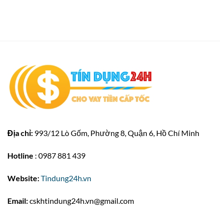
Địa chỉ:
993/12 Lò Gốm, Phường 8, Quận 6, Hồ Chí Minh
Hotline
: 0987 881 439
Website:
Tindung24h.vn
Email:
cskhtindung24h.vn@gmail.com