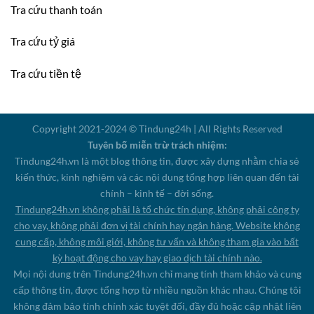
Tra cứu thanh toán
Tra cứu tỷ giá
Tra cứu tiền tệ
Copyright 2021-2024 © Tindung24h | All Rights Reserved
Tuyên bố miễn trừ trách nhiệm:
Tindung24h.vn là một blog thông tin, được xây dựng nhằm chia sẻ
kiến thức, kinh nghiệm và các nội dung tổng hợp liên quan đến tài
chính – kinh tế – đời sống.
Tindung24h.vn không phải là tổ chức tín dụng, không phải công ty
cho vay, không phải đơn vị tài chính hay ngân hàng. Website không
cung cấp, không môi giới, không tư vấn và không tham gia vào bất
kỳ hoạt động cho vay hay giao dịch tài chính nào.
Mọi nội dung trên Tindung24h.vn chỉ mang tính tham khảo và cung
cấp thông tin, được tổng hợp từ nhiều nguồn khác nhau. Chúng tôi
không đảm bảo tính chính xác tuyệt đối, đầy đủ hoặc cập nhật liên