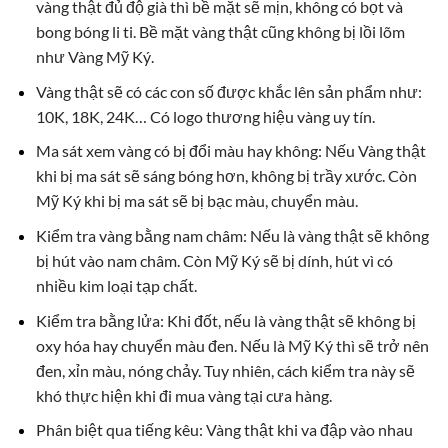
vàng thật đủ độ già thì bề mặt sẽ mịn, không có bọt và
bong bóng li ti. Bề mặt vàng thật cũng không bị lồi lõm
như Vàng Mỹ Ký.
Vàng thật sẽ có các con số được khắc lên sản phẩm như:
10K, 18K, 24K… Có logo thương hiệu vàng uy tín.
Ma sát xem vàng có bị đổi màu hay không: Nếu Vàng thật
khi bị ma sát sẽ sáng bóng hơn, không bị trầy xước. Còn
Mỹ Ký khi bị ma sát sẽ bị bạc màu, chuyển màu.
Kiểm tra vàng bằng nam châm: Nếu là vàng thật sẽ không
bị hút vào nam châm. Còn Mỹ Ký sẽ bị dính, hút vì có
nhiều kim loại tạp chất.
Kiểm tra bằng lửa: Khi đốt, nếu là vàng thật sẽ không bị
oxy hóa hay chuyển màu đen. Nếu là Mỹ Ký thì sẽ trở nên
đen, xỉn màu, nóng chảy. Tuy nhiên, cách kiểm tra này sẽ
khó thực hiện khi đi mua vàng tại cưa hàng.
Phân biệt qua tiếng kêu: Vàng thật khi va đập vào nhau