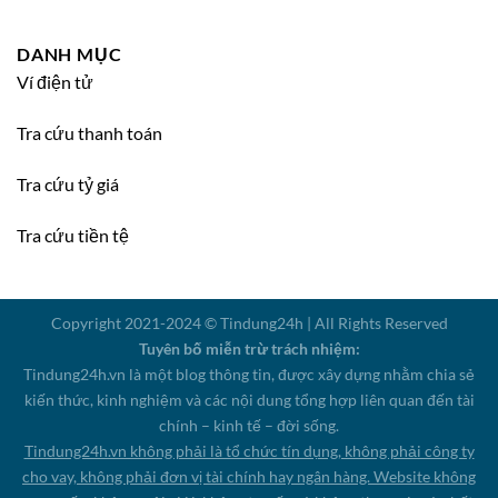
DANH MỤC
Ví điện tử
Tra cứu thanh toán
Tra cứu tỷ giá
Tra cứu tiền tệ
Copyright 2021-2024 © Tindung24h | All Rights Reserved
Tuyên bố miễn trừ trách nhiệm:
Tindung24h.vn là một blog thông tin, được xây dựng nhằm chia sẻ
kiến thức, kinh nghiệm và các nội dung tổng hợp liên quan đến tài
chính – kinh tế – đời sống.
Tindung24h.vn không phải là tổ chức tín dụng, không phải công ty
cho vay, không phải đơn vị tài chính hay ngân hàng. Website không