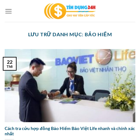
Bỏ
qua
nội
dung
LƯU TRỮ DANH MỤC:
BẢO HIỂM
22
Th8
Cách tra cứu hợp đồng Bảo Hiểm Bảo Việt Life nhanh và chính xác
nhất