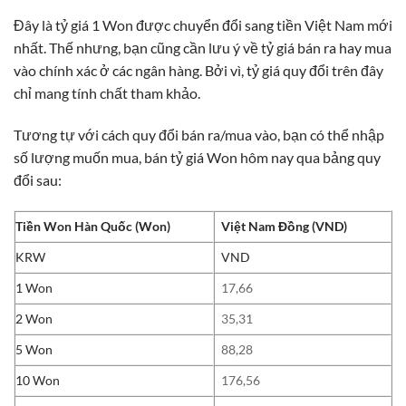
Đây là tỷ giá 1 Won được chuyển đổi sang tiền Việt Nam mới
nhất. Thế nhưng, bạn cũng cần lưu ý về tỷ giá bán ra hay mua
vào chính xác ở các ngân hàng. Bởi vì, tỷ giá quy đổi trên đây
chỉ mang tính chất tham khảo.
Tương tự với cách quy đổi bán ra/mua vào, bạn có thể nhập
số lượng muốn mua, bán tỷ giá Won hôm nay qua bảng quy
đổi sau:
Tiền Won Hàn Quốc (Won)
Việt Nam Đồng (VND)
KRW
VND
1 Won
17,66
2 Won
35,31
5 Won
88,28
10 Won
176,56