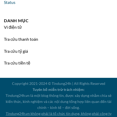
DANH MỤC
Ví điện tử
Tra cứu thanh toán
Tra cứu tỷ giá
Tra cứu tiền tệ
Copyright 2021-2024 © Tindung24h | All Rights Reserved
Tuyên bố miễn trừ trách nhiệm:
Tindung24h.vn là một blog thông tin, được xây dựng nhằm chia sẻ
kiến thức, kinh nghiệm và các nội dung tổng hợp liên quan đến tài
chính – kinh tế – đời sống.
Tindung24h.vn không phải là tổ chức tín dụng, không phải công ty