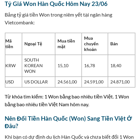
Tỷ Giá Won Hàn Quốc Hôm Nay 23/06
Bảng tỷ giá tiền Won trong niêm yết tại ngân hàng
Vietcombank:
Mua
Mã
Mua tiền
Ngoại Tệ
chuyển
Bán
tiền
mặt
khoản
SOUTH
KRW
KOREAN
15,10
16,78
18,40
WON
USD
US DOLLAR
24.561,00
24.591,00
24.871,00
Từ khóa tìm kiếm: 1 Won bằng bao nhiêu tiền Việt. 1 Won
bằng bao nhiêu tiền Việt Nam hôm nay.
Nên Đổi Tiền Hàn Quốc (Won) Sang Tiền Việt Ở
Đâu?
Khi bạn có dự định du lịch Hàn Quốc và chưa biết đổi 1 Won