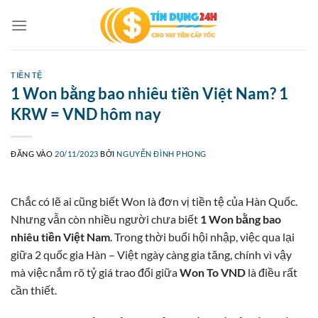
Bỏ
qua
nội
dung
TIỀN TỆ
1 Won bằng bao nhiêu tiền Việt Nam? 1
KRW = VND hôm nay
ĐĂNG VÀO
20/11/2023
BỞI
NGUYỄN ĐÌNH PHONG
Chắc có lẽ ai cũng biết Won là đơn vị tiền tệ của Hàn Quốc.
Nhưng vẫn còn nhiều người chưa biết
1 Won bằng bao
nhiêu tiền Việt Nam
. Trong thời buổi hội nhập, việc qua lại
giữa 2 quốc gia Hàn – Việt ngày càng gia tăng, chính vì vậy
mà việc nắm rõ tỷ giá trao đổi giữa
Won To VND
là điều rất
cần thiết.