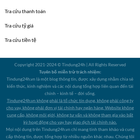
Tra cứu thanh toán
Tra cứu tỷ giá
Tra cứu tiền tệ
Copyright 2021-2024 © Tindung24h | All Rights Reserved
Tuyên bố miễn trừ trách nhiệm:
Tindung24h.vn là một blog thông tin, được xây dựng nhằm chia sẻ
kiến thức, kinh nghiệm và các nội dung tổng hợp liên quan đến tài
chính – kinh tế – đời sống.
Tindung24h.vn không phải là tổ chức tín dụng, không phải công ty
cho vay, không phải đơn vị tài chính hay ngân hàng. Website không
cung cấp, không môi giới, không tư vấn và không tham gia vào bất
kỳ hoạt động cho vay hay giao dịch tài chính nào.
Mọi nội dung trên Tindung24h.vn chỉ mang tính tham khảo và cung
cấp thông tin, được tổng hợp từ nhiều nguồn khác nhau. Chúng tôi