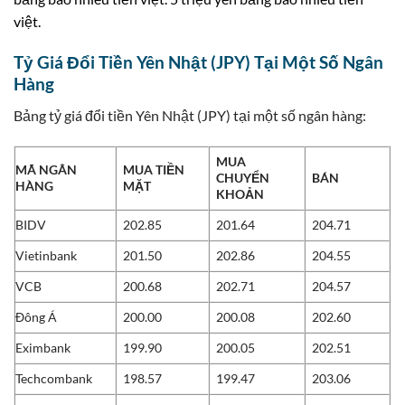
việt.
Tỷ Giá Đổi Tiền Yên Nhật (JPY) Tại Một Số Ngân
Hàng
Bảng tỷ giá đổi tiền Yên Nhật (JPY) tại một số ngân hàng:
MUA
MÃ NGÂN
MUA TIỀN
CHUYỂN
BÁN
HÀNG
MẶT
KHOẢN
BIDV
202.85
201.64
204.71
Vietinbank
201.50
202.86
204.55
VCB
200.68
202.71
204.57
Đông Á
200.00
200.08
202.60
Eximbank
199.90
200.05
202.51
Techcombank
198.57
199.47
203.06