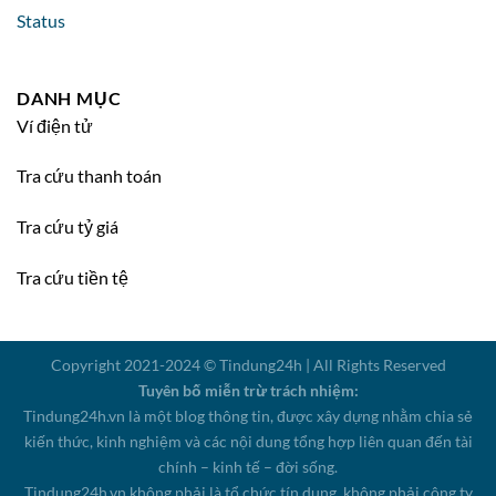
DANH MỤC
Ví điện tử
Tra cứu thanh toán
Tra cứu tỷ giá
Tra cứu tiền tệ
Copyright 2021-2024 © Tindung24h | All Rights Reserved
Tuyên bố miễn trừ trách nhiệm:
Tindung24h.vn là một blog thông tin, được xây dựng nhằm chia sẻ
kiến thức, kinh nghiệm và các nội dung tổng hợp liên quan đến tài
chính – kinh tế – đời sống.
Tindung24h.vn không phải là tổ chức tín dụng, không phải công ty