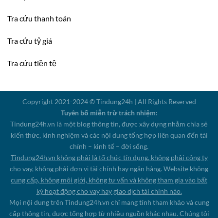
Tra cứu thanh toán
Tra cứu tỷ giá
Tra cứu tiền tệ
Copyright 2021-2024 © Tindung24h | All Rights Reserved
Tuyên bố miễn trừ trách nhiệm:
Tindung24h.vn là một blog thông tin, được xây dựng nhằm chia sẻ
kiến thức, kinh nghiệm và các nội dung tổng hợp liên quan đến tài
chính – kinh tế – đời sống.
Tindung24h.vn không phải là tổ chức tín dụng, không phải công ty
cho vay, không phải đơn vị tài chính hay ngân hàng. Website không
cung cấp, không môi giới, không tư vấn và không tham gia vào bất
kỳ hoạt động cho vay hay giao dịch tài chính nào.
Mọi nội dung trên Tindung24h.vn chỉ mang tính tham khảo và cung
cấp thông tin, được tổng hợp từ nhiều nguồn khác nhau. Chúng tôi