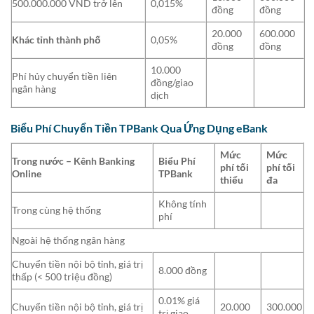
500.000.000 VND trở lên
0,015%
đồng
đồng
20.000
600.000
Khác tỉnh thành phố
0,05%
đồng
đồng
10.000
Phí hủy chuyển tiền liên
đồng/giao
ngân hàng
dịch
Biểu Phí Chuyển Tiền TPBank Qua Ứng Dụng eBank
Mức
Mức
Trong nước – Kênh Banking
Biểu Phí
phí tối
phí tối
Online
TPBank
thiểu
đa
Không tính
Trong cùng hệ thống
phí
Ngoài hệ thống ngân hàng
Chuyển tiền nội bộ tỉnh, giá trị
8.000 đồng
thấp (< 500 triệu đồng)
0.01% giá
Chuyển tiền nội bộ tỉnh, giá trị
20.000
300.000
trị giao