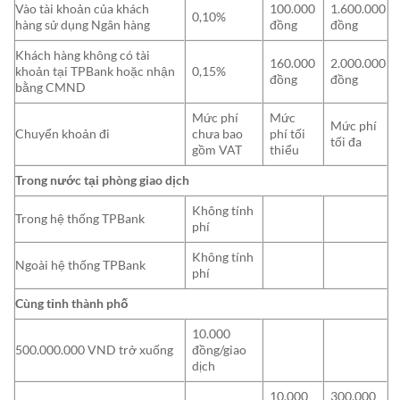
Vào tài khoản của khách
100.000
1.600.000
0,10%
hàng sử dụng Ngân hàng
đồng
đồng
Khách hàng không có tài
160.000
2.000.000
khoản tại TPBank hoặc nhận
0,15%
đồng
đồng
bằng CMND
Mức phí
Mức
Mức phí
Chuyển khoản đi
chưa bao
phí tối
tối đa
gồm VAT
thiểu
Trong nước tại phòng giao dịch
Không tính
Trong hệ thống TPBank
phí
Không tính
Ngoài hệ thống TPBank
phí
Cùng tỉnh thành phố
10.000
500.000.000 VND trở xuống
đồng/giao
dịch
10.000
300.000