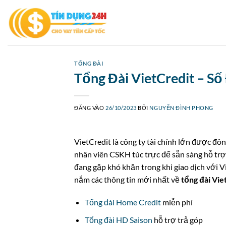
Bỏ
qua
nội
dung
TỔNG ĐÀI
Tổng Đài VietCredit – Số
ĐĂNG VÀO
26/10/2023
BỞI
NGUYỄN ĐÌNH PHONG
VietCredit là công ty tài chính lớn được đôn
nhân viên CSKH túc trực để sẵn sàng hỗ trợ
đang gặp khó khăn trong khi giao dịch với V
nắm các thông tin mới nhất về
tổng đài Vie
Tổng đài Home Credit
miễn phí
Tổng đài HD Saison
hỗ trợ trả góp