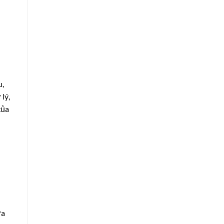
u,
lý,
của
ựa