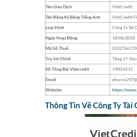
Tên Giao Dịch
VietCredit
Tên Đăng Ký Bằng Tiếng Anh
VietCredit 
Loại Hình
Công Ty Tài 
Ngày Hoạt Động
18/06/2018
Mã Số Thuế
0102766770
Trụ Sở Chính
Tầng 17, tòa
Số Tổng Đài Vietcredit
1900 6515
Email
phucvu247@v
Website
https://www.
Thông Tin Về Công Ty Tài 