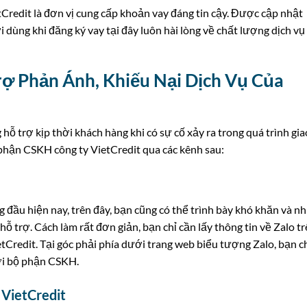
tCredit là đơn vị cung cấp khoản vay đáng tin cậy. Được cập nhật
 dùng khi đăng ký vay tại đây luôn hài lòng về chất lượng dịch vụ
rợ Phản Ánh, Khiếu Nại Dịch Vụ Của
ỗ trợ kịp thời khách hàng khi có sự cố xảy ra trong quá trình gia
bộ phận CSKH công ty VietCredit qua các kênh sau:
g đầu hiện nay, trên đây, bạn cũng có thể trình bày khó khăn và n
ỗ trợ. Cách làm rất đơn giản, bạn chỉ cần lấy thông tin về Zalo t
etCredit. Tại góc phải phía dưới trang web biểu tượng Zalo, bạn c
với bộ phận CSKH.
VietCredit