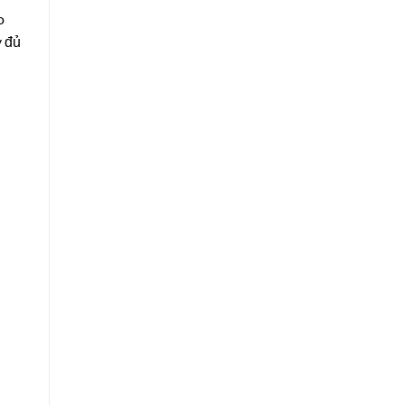
o
y đủ