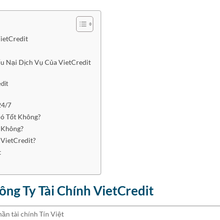
ietCredit
u Nại Dịch Vụ Của VietCredit
dit
24/7
Có Tốt Không?
t Không?
VietCredit?
t
ng Ty Tài Chính VietCredit
ần tài chính Tín Việt