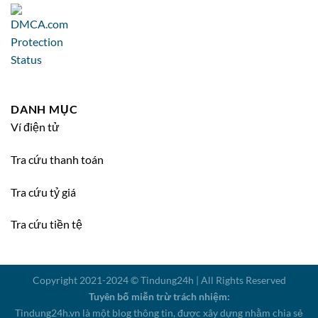
DANH MỤC
Ví điện tử
Tra cứu thanh toán
Tra cứu tỷ giá
Tra cứu tiền tệ
Copyright 2021-2024 © Tindung24h | All Rights Reserved
Tuyên bố miễn trừ trách nhiệm:
Tindung24h.vn là một blog thông tin, được xây dựng nhằm chia sẻ