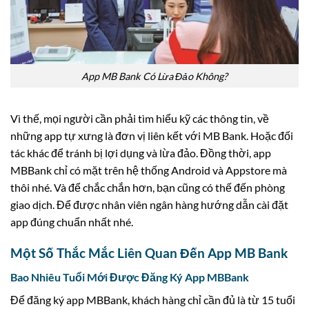
App MB Bank Có Lừa Đảo Không?
Vì thế, mọi người cần phải tìm hiểu kỹ các thông tin, về
những app tự xưng là đơn vị liên kết với MB Bank. Hoặc đối
tác khác để tránh bị lợi dụng và lừa đảo. Đồng thời, app
MBBank chỉ có mặt trên hệ thống Android và Appstore mà
thôi nhé. Và để chắc chắn hơn, bạn cũng có thế đến phòng
giao dịch. Để được nhân viên ngân hàng hướng dẫn cài đặt
app đúng chuẩn nhất nhé.
Một Số Thắc Mắc Liên Quan Đến App MB Bank
Bao Nhiêu Tuổi Mới Được Đăng Ký App MBBank
Để đăng ký app MBBank, khách hàng chỉ cần đủ là từ 15 tuổi