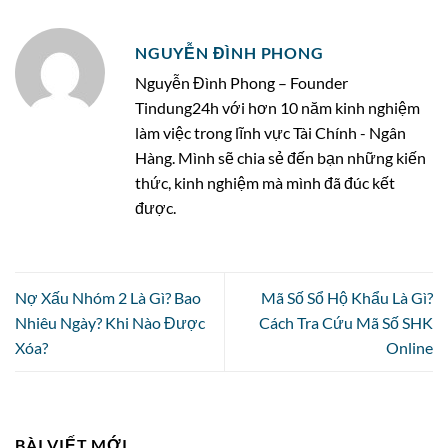
NGUYỄN ĐÌNH PHONG
Nguyễn Đình Phong – Founder
Tindung24h với hơn 10 năm kinh nghiệm
làm việc trong lĩnh vực Tài Chính - Ngân
Hàng. Mình sẽ chia sẻ đến bạn những kiến
thức, kinh nghiệm mà mình đã đúc kết
được.
Nợ Xấu Nhóm 2 Là Gì? Bao
Mã Số Sổ Hộ Khẩu Là Gì?
Nhiêu Ngày? Khi Nào Được
Cách Tra Cứu Mã Số SHK
Xóa?
Online
BÀI VIẾT MỚI