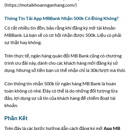
(https://motaikhoannganhang.com/)
Thông Tin Tải App MBBank Nhận 500k Có Đúng Không?
Có rất nhiều tin đồn, bảo rằng khi đăng ký mở tài khoản
MBBank. Là bạn sẽ có cơ hội nhận được 500k. Liệu có phải
sự thật hay không.
Trên thực tế, ngân hàng quân đội MB Bank cũng có chương
trình ưu đãi này, dành cho các khách hàng mới đăng ký sử
dụng. Nhưng số tiền bạn có thể nhận chỉ là 30k/lượt mà thôi.
Còn thông tin nhận 500k từ ngân hàng MB Bank là hoàn
toàn không có nhé. Đây có thể là do những đối tượng lừa
đảo, lợi dụng sự cả tin của khách hàng để chiếm đoạt tài
khoản.
Phần Kết
Trên đây là các bước hướng dẫn cách đăng ký mở
App MB