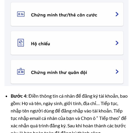
Bước 4
: Điền thông tin cá nhân để đăng ký tài khoản, bao
gồm: Họ và tên, ngày sinh, giới tính, địa chỉ… Tiếp tục,
nhập tên người dùng để đăng nhập vào tài khoản. Tiếp
tục nhập email cá nhân của bạn và Chọn ô “ Tiếp theo” để
xác nhận quá trình đăng ký. Sau khi hoàn thành các bước
này, là bạn hoàn toàn đã đăng ký thành công.