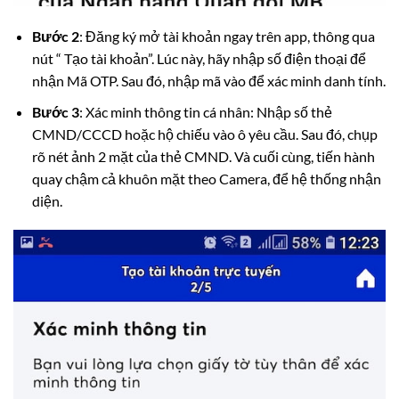
Bước 2
: Đăng ký mở tài khoản ngay trên app, thông qua
nút “ Tạo tài khoản”. Lúc này, hãy nhập số điện thoại để
nhận Mã OTP. Sau đó, nhập mã vào để xác minh danh tính.
Bước 3
: Xác minh thông tin cá nhân: Nhập số thẻ
CMND/CCCD hoặc hộ chiếu vào ô yêu cầu. Sau đó, chụp
rõ nét ảnh 2 mặt của thẻ CMND. Và cuối cùng, tiến hành
quay chậm cả khuôn mặt theo Camera, để hệ thống nhận
diện.