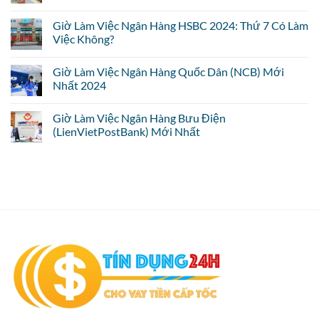
Giờ Làm Việc Ngân Hàng HSBC 2024: Thứ 7 Có Làm
Việc Không?
Giờ Làm Việc Ngân Hàng Quốc Dân (NCB) Mới
Nhất 2024
Giờ Làm Việc Ngân Hàng Bưu Điện
(LienVietPostBank) Mới Nhất