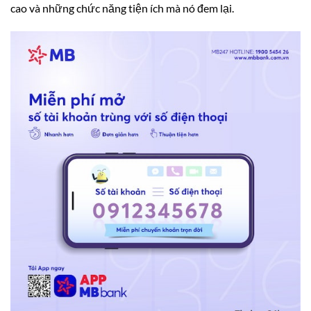
cao và những chức năng tiện ích mà nó đem lại.