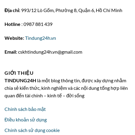
Địa chỉ:
993/12 Lò Gốm, Phường 8, Quận 6, Hồ Chí Minh
Hotline
: 0987 881 439
Website:
Tindung24h.vn
Email:
cskhtindung24h.vn@gmail.com
GIỚI THIỆU
TINDUNG24H
là một blog thông tin, được xây dựng nhằm
chia sẻ kiến thức, kinh nghiệm và các nội dung tổng hợp liên
quan đến tài chính – kinh tế – đời sống
Chính sách bảo mật
Điều khoản sử dụng
Chính sách sử dụng cookie