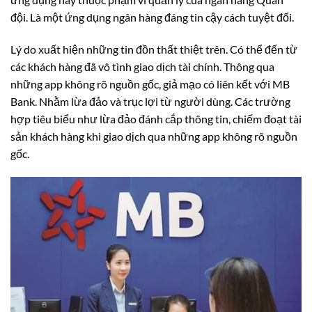
đội. Là một ứng dụng ngân hàng đáng tin cậy cách tuyệt đối.
Lý do xuất hiện những tin đồn thất thiệt trên. Có thể đến từ
các khách hàng đã vô tình giao dịch tài chính. Thông qua
những app không rõ nguồn gốc, giả mạo có liên kết với MB
Bank. Nhằm lừa đảo và trục lợi từ người dùng. Các trường
hợp tiêu biểu như lừa đảo đánh cắp thông tin, chiếm đoạt tài
sản khách hàng khi giao dịch qua những app không rõ nguồn
gốc.