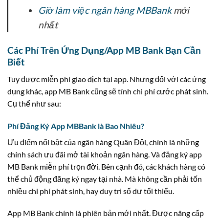
Giờ làm việc ngân hàng MBBank
mới
nhất
Các Phí Trên Ứng Dụng/App MB Bank Bạn Cần
Biết
Tuy được miễn phí giao dịch tại app. Nhưng đối với các ứng
dụng khác, app MB Bank cũng sẽ tính chi phí cước phát sinh.
Cụ thể như sau:
Phí Đăng Ký App MBBank là Bao Nhiêu?
Ưu điểm nổi bật của ngân hàng Quân Đội, chính là những
chính sách ưu đãi mở tài khoản ngân hàng. Và đăng ký app
MB Bank miễn phí trọn đời. Bên cạnh đó, các khách hàng có
thể chủ động đăng ký ngay tại nhà. Mà không cần phải tốn
nhiều chi phí phát sinh, hay duy trì số dư tối thiểu.
App MB Bank chính là phiên bản mới nhất. Được nâng cấp