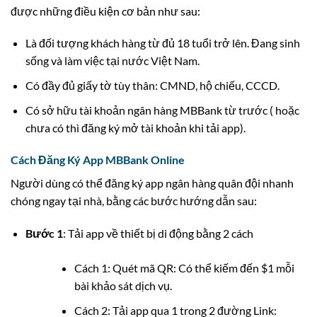
được những điều kiện cơ bản như sau:
Là đối tượng khách hàng từ đủ 18 tuổi trở lên. Đang sinh
sống và làm việc tại nước Việt Nam.
Có đầy đủ giấy tờ tùy thân: CMND, hộ chiếu, CCCD.
Có sở hữu tài khoản ngân hàng MBBank từ trước ( hoặc
chưa có thì đăng ký mở tài khoản khi tải app).
Cách Đăng Ký App MBBank Online
Người dùng có thể đăng ký app ngân hàng quân đội nhanh
chóng ngay tại nhà, bằng các bước hướng dẫn sau:
Bước 1
: Tải app về thiết bị di động bằng 2 cách
Cách 1: Quét mã QR: Có thể kiếm đến $1 mỗi
bài khảo sát dịch vụ.
Cách 2: Tải app qua 1 trong 2 đường Link: