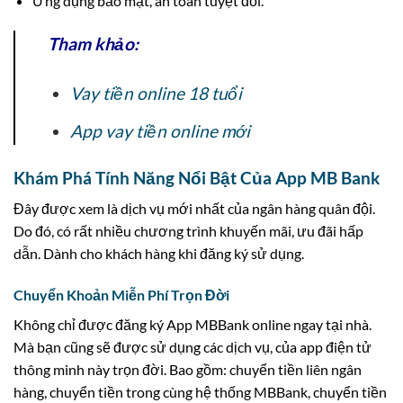
Ứng dụng bảo mật, an toàn tuyệt đối.
Tham khảo:
Vay tiền online 18 tuổi
App vay tiền online mới
Khám Phá Tính Năng Nổi Bật Của App MB Bank
Đây được xem là dịch vụ mới nhất của ngân hàng quân đội.
Do đó, có rất nhiều chương trình khuyến mãi, ưu đãi hấp
dẫn. Dành cho khách hàng khi đăng ký sử dụng.
Chuyển Khoản Miễn Phí Trọn Đời
Không chỉ được đăng ký App MBBank online ngay tại nhà.
Mà bạn cũng sẽ được sử dụng các dịch vụ, của app điện tử
thông minh này trọn đời. Bao gồm: chuyển tiền liên ngân
hàng, chuyển tiền trong cùng hệ thống MBBank, chuyển tiền