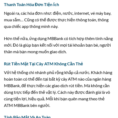
Thanh Toán Hóa Đơn Tiện Ích
Ngoài ra, các hóa đơn như: điện, nước, internet, vé máy bay,
mua sắm… Cũng có thể được thực hiện thông toán, thông
qua chiếc app thông minh này.
Hơn thế nữa, ứng dụng MBBank có tích hợp thêm tính năng
mới. Đó là giúp bạn kết nối với mọi tài khoản bạn bè, người
thân mà bạn mong muốn giao dịch.
Rút Tiền Mặt Tại Cây ATM Không Cần Thẻ
Với hệ thống chi nhánh phủ rộng khắp cả nước. Khách hàng
hoàn toàn có thể đến tại bất kỳ cây ATM nào của ngân hàng
MBBank, để thực hiện các giao dịch rút tiền. Mà không cần
dùng trực tiếp đến thẻ vật lý. Cách này được đánh giá là vô
cùng tiện lợi, hiệu quả. Mỗi khi bạn quên mang theo thẻ
ATM MBBank bên người.
Tính Bảo Mật Và An Toàn