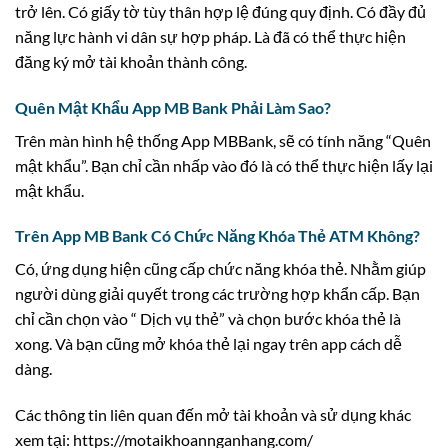
trở lên. Có giấy tờ tùy thân hợp lệ đúng quy định. Có đầy đủ
năng lực hành vi dân sự hợp pháp. Là đã có thể thực hiện
đăng ký mở tài khoản thành công.
Quên Mật Khẩu App MB Bank Phải Làm Sao?
Trên màn hình hệ thống App MBBank, sẽ có tính năng “Quên
mật khẩu”. Bạn chỉ cần nhấp vào đó là có thể thực hiện lấy lại
mật khẩu.
Trên App MB Bank Có Chức Năng Khóa Thẻ ATM Không?
Có, ứng dụng hiện cũng cấp chức năng khóa thẻ. Nhằm giúp
người dùng giải quyết trong các trường hợp khẩn cấp. Bạn
chỉ cần chọn vào “ Dịch vụ thẻ” và chọn bước khóa thẻ là
xong. Và bạn cũng mở khóa thẻ lại ngay trên app cách dễ
dàng.
Các thông tin liên quan đến mở tài khoản và sử dụng khác
xem tại: https://motaikhoannganhang.com/