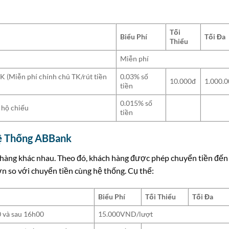
Tối
Biểu Phí
Tối Đa
Thiểu
Miễn phí
 (Miễn phí chính chủ TK/rút tiền
0.03% số
10.000đ
1.000.
tiền
0.015% số
hộ chiếu
tiền
ệ Thống ABBank
 hàng khác nhau. Theo đó, khách hàng được phép chuyển tiền đến
n so với chuyển tiền cùng hệ thống. Cụ thể:
Biểu Phí
Tối Thiểu
Tối Đa
 và sau 16h00
15.000VND/lượt