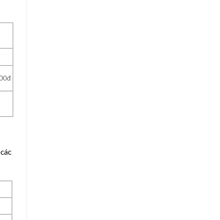
000đ
 các