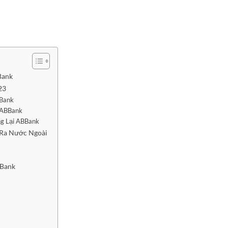
Bank
23
BBank
 ABBank
ng Lại ABBank
 Ra Nước Ngoài
BBank