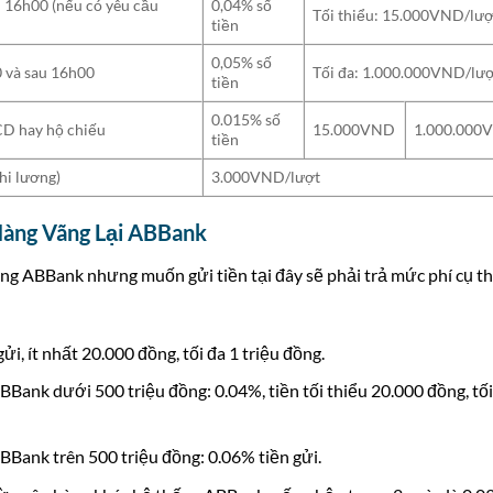
16h00 (nếu có yêu cầu
0,04% số
Tối thiểu: 15.000VND/lượ
tiền
0,05% số
 và sau 16h00
Tối đa: 1.000.000VND/lư
tiền
0.015% số
D hay hộ chiếu
15.000VND
1.000.000
tiền
hi lương)
3.000VND/lượt
Hàng Vãng Lại ABBank
ng ABBank nhưng muốn gửi tiền tại đây sẽ phải trả mức phí cụ t
i, ít nhất 20.000 đồng, tối đa 1 triệu đồng.
Bank dưới 500 triệu đồng: 0.04%, tiền tối thiểu 20.000 đồng, tối
Bank trên 500 triệu đồng: 0.06% tiền gửi.