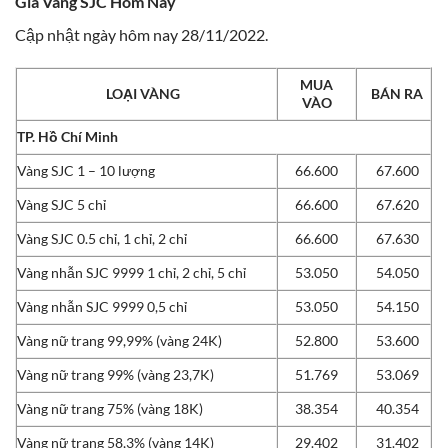
Giá Vàng SJC Hôm Nay
Cập nhật ngày hôm nay 28/11/2022.
MUA
LOẠI VÀNG
BÁN RA
VÀO
TP. Hồ Chí Minh
Vàng SJC 1 – 10 lượng
66.600
67.600
Vàng SJC 5 chỉ
66.600
67.620
Vàng SJC 0.5 chỉ, 1 chỉ, 2 chỉ
66.600
67.630
Vàng nhẫn SJC 9999 1 chỉ, 2 chỉ, 5 chỉ
53.050
54.050
Vàng nhẫn SJC 9999 0,5 chỉ
53.050
54.150
Vàng nữ trang 99,99% (vàng 24K)
52.800
53.600
Vàng nữ trang 99% (vàng 23,7K)
51.769
53.069
Vàng nữ trang 75% (vàng 18K)
38.354
40.354
Vàng nữ trang 58,3% (vàng 14K)
29.402
31.402