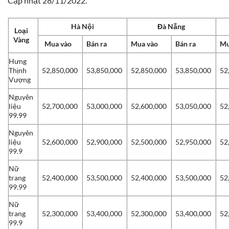
Cập nhật 28/11/2022.
Hà Nội
Đà Nẵng
Loại
Vàng
Mua vào
Bán ra
Mua vào
Bán ra
Mu
Hưng
Thịnh
52,850,000
53,850,000
52,850,000
53,850,000
52
Vượng
Nguyên
liệu
52,700,000
53,000,000
52,600,000
53,050,000
52
99.99
Nguyên
liệu
52,600,000
52,900,000
52,500,000
52,950,000
52
99.9
Nữ
trang
52,400,000
53,500,000
52,400,000
53,500,000
52
99.99
Nữ
trang
52,300,000
53,400,000
52,300,000
53,400,000
52
99.9