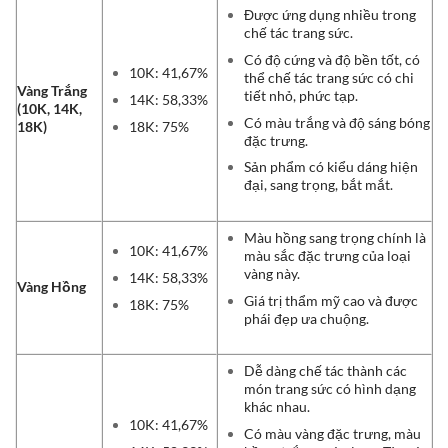
Được ứng dụng nhiều trong
chế tác trang sức.
Có độ cứng và độ bền tốt, có
10K: 41,67%
thể chế tác trang sức có chi
Vàng Trắng
tiết nhỏ, phức tạp.
14K: 58,33%
(10K, 14K,
Có màu trắng và độ sáng bóng
18K: 75%
18K)
đặc trưng.
Sản phẩm có kiểu dáng hiện
đại, sang trọng, bắt mắt.
Màu hồng sang trọng chính là
10K: 41,67%
màu sắc đặc trưng của loại
vàng này.
14K: 58,33%
Vàng Hồng
Giá trị thẩm mỹ cao và được
18K: 75%
phái đẹp ưa chuộng.
Dễ dàng chế tác thành các
món trang sức có hình dạng
khác nhau.
10K: 41,67%
Có màu vàng đặc trưng, màu