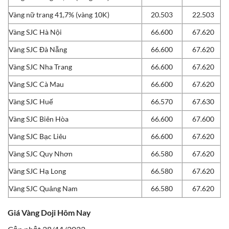
Vàng nữ trang 41,7% (vàng 10K)
20.503
22.503
Vàng SJC Hà Nội
66.600
67.620
Vàng SJC Đà Nẵng
66.600
67.620
Vàng SJC Nha Trang
66.600
67.620
Vàng SJC Cà Mau
66.600
67.620
Vàng SJC Huế
66.570
67.630
Vàng SJC Biên Hòa
66.600
67.600
Vàng SJC Bạc Liêu
66.600
67.620
Vàng SJC Quy Nhơn
66.580
67.620
Vàng SJC Hạ Long
66.580
67.620
Vàng SJC Quảng Nam
66.580
67.620
Giá Vàng Doji Hôm Nay