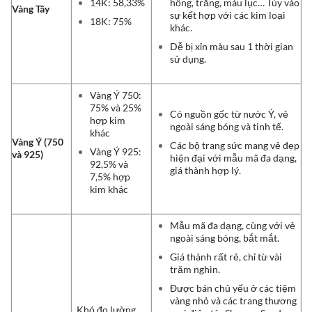
14K: 58,33%
hồng, trắng, màu lục… Tùy vào
Vàng Tây
sự kết hợp với các kim loại
18K: 75%
khác.
Dễ bị xỉn màu sau 1 thời gian
sử dụng.
Vàng Ý 750:
75% và 25%
Có nguồn gốc từ nước Ý,
vẻ
hợp kim
ngoài sáng bóng và tinh tế.
khác
Vàng Ý (750
Các bộ trang sức mang vẻ đẹp
Vàng Ý 925:
và 925)
hiện đại với mẫu mã đa dạng,
92,5% và
giá thành hợp lý.
7,5% hợp
kim khác
Mẫu mã đa dạng, cùng với vẻ
ngoài sáng bóng, bắt mắt.
Giá thành rất rẻ, chỉ từ vài
trăm nghìn.
Được bán chủ yếu ở các tiệm
vàng nhỏ và các trang thương
Khó đo lường