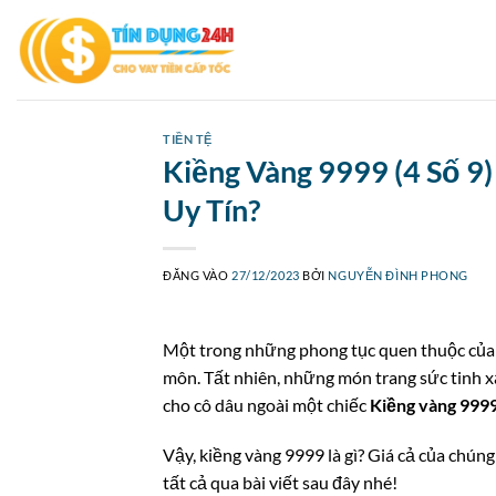
Bỏ
qua
nội
dung
TIỀN TỆ
Kiềng Vàng 9999 (4 Số 9)
Uy Tín?
ĐĂNG VÀO
27/12/2023
BỞI
NGUYỄN ĐÌNH PHONG
Một trong những phong tục quen thuộc của n
môn. Tất nhiên, những món trang sức tinh x
cho cô dâu ngoài một chiếc
Kiềng vàng 999
Vậy, kiềng vàng 9999 là gì? Giá cả của chú
tất cả qua bài viết sau đây nhé!