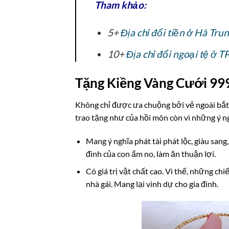
Tham khảo:
5+
Địa chỉ đổi tiền ở Hà Tru
10+
Địa chỉ đổi ngoại tệ ở
Tặng Kiềng Vàng Cưới 999
Không chỉ được ưa chuộng bởi vẻ ngoài bắt
trao tặng như của hồi môn còn vì những ý ng
Mang ý nghĩa phát tài phát lộc, giàu san
đình của con ấm no, làm ăn thuận lợi.
Có giá trị vật chất cao. Vì thế, những ch
nhà gái. Mang lại vinh dự cho gia đình.