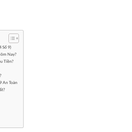
 Số 9)
 Hôm Nay?
êu Tiền?
?
9 An Toàn
ất?