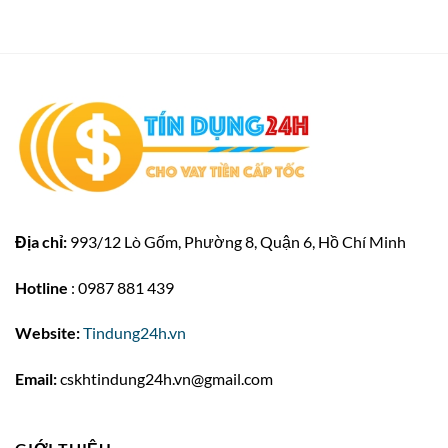
Địa chỉ:
993/12 Lò Gốm, Phường 8, Quận 6, Hồ Chí Minh
Hotline
: 0987 881 439
Website:
Tindung24h.vn
Email:
cskhtindung24h.vn@gmail.com