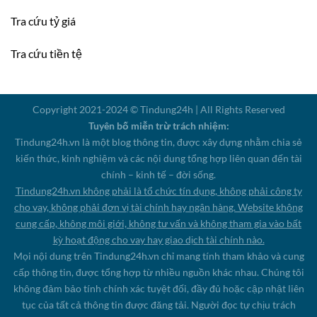
Tra cứu tỷ giá
Tra cứu tiền tệ
Copyright 2021-2024 © Tindung24h | All Rights Reserved
Tuyên bố miễn trừ trách nhiệm:
Tindung24h.vn là một blog thông tin, được xây dựng nhằm chia sẻ
kiến thức, kinh nghiệm và các nội dung tổng hợp liên quan đến tài
chính – kinh tế – đời sống.
Tindung24h.vn không phải là tổ chức tín dụng, không phải công ty
cho vay, không phải đơn vị tài chính hay ngân hàng. Website không
cung cấp, không môi giới, không tư vấn và không tham gia vào bất
kỳ hoạt động cho vay hay giao dịch tài chính nào.
Mọi nội dung trên Tindung24h.vn chỉ mang tính tham khảo và cung
cấp thông tin, được tổng hợp từ nhiều nguồn khác nhau. Chúng tôi
không đảm bảo tính chính xác tuyệt đối, đầy đủ hoặc cập nhật liên
tục của tất cả thông tin được đăng tải. Người đọc tự chịu trách