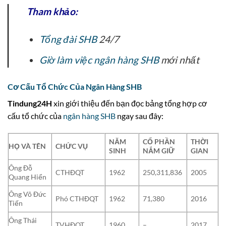
Tham khảo:
Tổng đài SHB
24/7
Giờ làm việc ngân hàng SHB
mới nhất
Cơ Cấu Tổ Chức Của Ngân Hàng SHB
Tindung24H
xin giới thiệu đến bạn đọc bảng tổng hợp cơ
cấu tổ chức của
ngân hàng SHB
ngay sau đây:
NĂM
CỔ PHẦN
THỜI
HỌ VÀ TÊN
CHỨC VỤ
SINH
NẮM GIỮ
GIAN
Ông Đỗ
CTHĐQT
1962
250,311,836
2005
Quang Hiển
Ông Võ Đức
Phó CTHĐQT
1962
71,380
2016
Tiến
Ông Thái
TVHĐQT
1960
–
2017