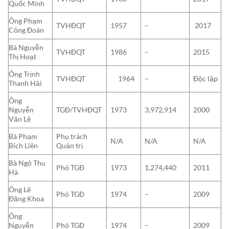
Quốc Minh
Ông Phạm
TVHĐQT
1957
–
2017
Công Đoàn
Bà Nguyễn
TVHĐQT
1986
–
2015
Thị Hoạt
Ông Trịnh
TVHĐQT
1964
–
Độc lập
Thanh Hải
Ông
Nguyễn
TGĐ/TVHĐQT
1973
3,972,914
2000
Văn Lê
Bà Phạm
Phụ trách
N/A
N/A
N/A
Bích Liên
Quản trị
Bà Ngô Thu
Phó TGĐ
1973
1,274,440
2011
Hà
Ông Lê
Phó TGĐ
1974
–
2009
Đăng Khoa
Ông
Nguyễn
Phó TGĐ
1974
–
2009