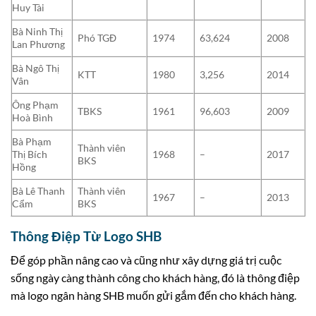
Huy Tài
Bà Ninh Thị
Phó TGĐ
1974
63,624
2008
Lan Phương
Bà Ngô Thị
KTT
1980
3,256
2014
Vân
Ông Phạm
TBKS
1961
96,603
2009
Hoà Bình
Bà Phạm
Thành viên
Thị Bích
1968
–
2017
BKS
Hồng
Bà Lê Thanh
Thành viên
1967
–
2013
Cẩm
BKS
Thông Điệp Từ Logo SHB
Để góp phần nâng cao và cũng như xây dựng giá trị cuộc
sống ngày càng thành công cho khách hàng, đó là thông điệp
mà logo ngân hàng SHB muốn gửi gắm đến cho khách hàng.