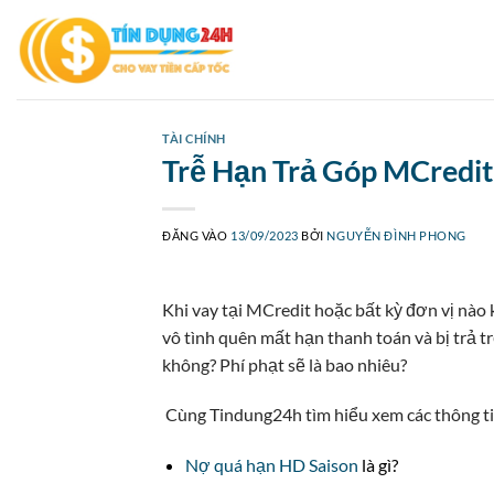
Bỏ
qua
nội
dung
TÀI CHÍNH
Trễ Hạn Trả Góp MCredit
ĐĂNG VÀO
13/09/2023
BỞI
NGUYỄN ĐÌNH PHONG
Khi vay tại MCredit hoặc bất kỳ đơn vị nào 
vô tình quên mất hạn thanh toán và bị trả 
không? Phí phạt sẽ là bao nhiêu?
Cùng Tindung24h tìm hiểu xem các thông tin
Nợ quá hạn HD Saison
là gì?