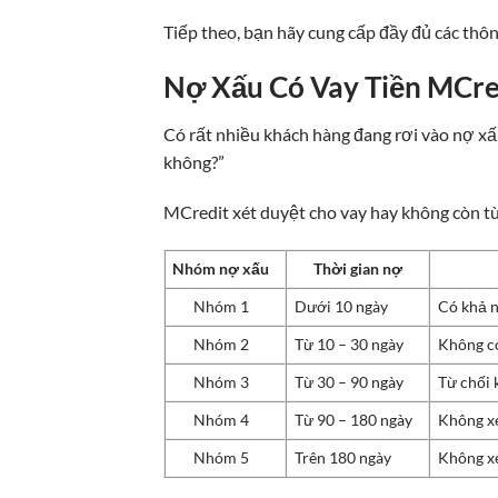
Tiếp theo, bạn hãy cung cấp đầy đủ các thô
Nợ Xấu Có Vay Tiền MCr
Có rất nhiều khách hàng đang rơi vào nợ xấ
không?”
MCredit xét duyệt cho vay hay không còn t
Nhóm nợ xấu
Thời gian nợ
Nhóm 1
Dưới 10 ngày
Có khả n
Nhóm 2
Từ 10 – 30 ngày
Không có
Nhóm 3
Từ 30 – 90 ngày
Từ chối 
Nhóm 4
Từ 90 – 180 ngày
Không xé
Nhóm 5
Trên 180 ngày
Không xé