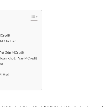
MCredit
t Chi Tiết
 Trả Góp MCredit
Toán Khoản Vay MCredit
dit
 Không?