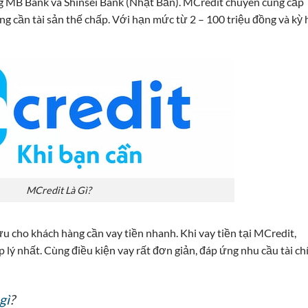
àng MB Bank và Shinsei Bank (Nhật Bản). MCredit chuyên cung cấp
 cần tài sản thế chấp. Với hạn mức từ 2 – 100 triệu đồng và kỳ
MCredit Là Gì?
 ưu cho khách hàng cần vay tiền nhanh. Khi vay tiền tại MCredit,
lý nhất. Cùng điều kiện vay rất đơn giản, đáp ứng nhu cầu tài ch
gì
?