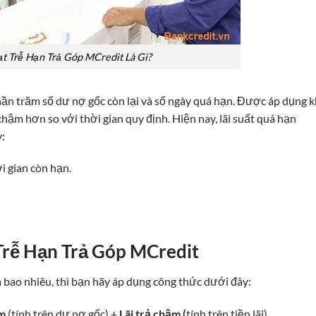
ạt Trễ Hạn Trả Góp MCredit Là Gì?
ần trăm số dư nợ gốc còn lại và số ngày quá hạn. Được áp dụng k
hậm hơn so với thời gian quy định. Hiện nay, lãi suất quá hạn
:
i gian còn hạn.
Trễ Hạn Trả Góp MCredit
 bao nhiêu, thì bạn hãy áp dụng công thức dưới đây:
ậm
(tính trên dư nợ gốc) +
Lãi trả chậm (
tính trên tiền lãi)